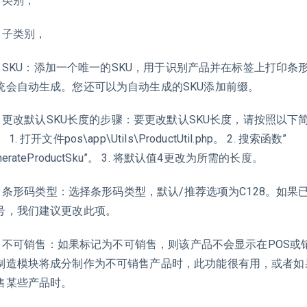
 类别，
 子类别，
 SKU：添加一个唯一的SKU，用于识别产品并在标签上打印条
统会自动生成。您还可以为自动生成的SKU添加前缀。
 更改默认SKU长度的步骤：要更改默认SKU长度，请按照以下
 1. 打开文件pos\app\Utils\ProductUtil.php。 2. 搜索函数”
nerateProductSku”。 3. 将默认值4更改为所需的长度。
 条形码类型：选择条形码类型，默认/推荐选项为C128。如果已
号，我们建议更改此项。
 不可销售：如果标记为不可销售，则该产品不会显示在POS或
制造模块将成分制作为不可销售产品时，此功能很有用，或者如
售某些产品时。