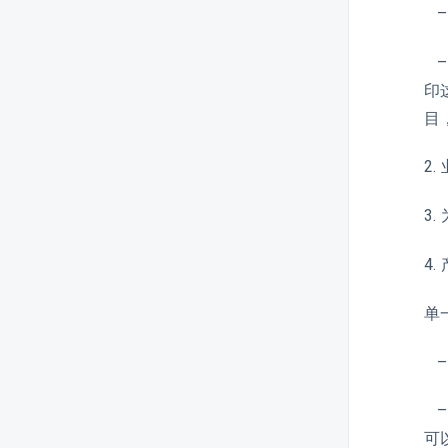
–
企业管理
–
印
设置
目
2
3
税务设置
4
单
销售
–
–
用户管理
可