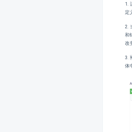
1
定
2
和
改
3
体