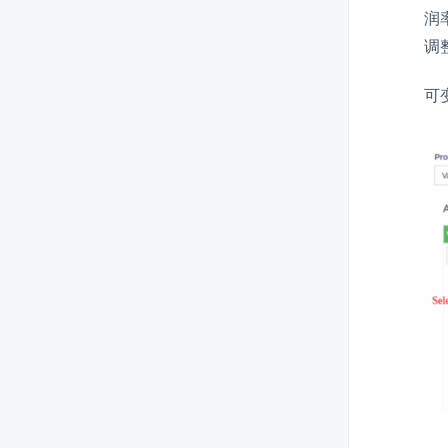
润
调
支付账户
可