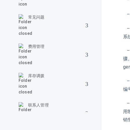
–
–
常见问题
–
系
费用管理
–
骤。
ge
库存调拨
–
编
–
联系人管理
用
销