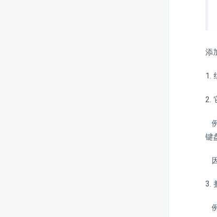
添
1
2
例
键盘
因
3
例