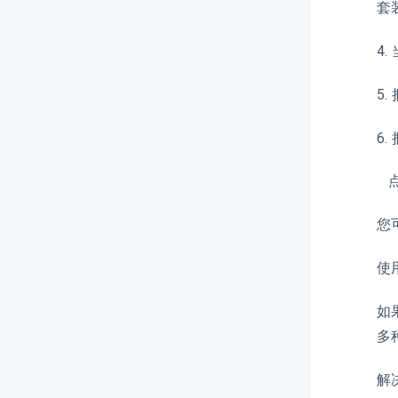
套
4
5
6
点
您
使
如
多
解