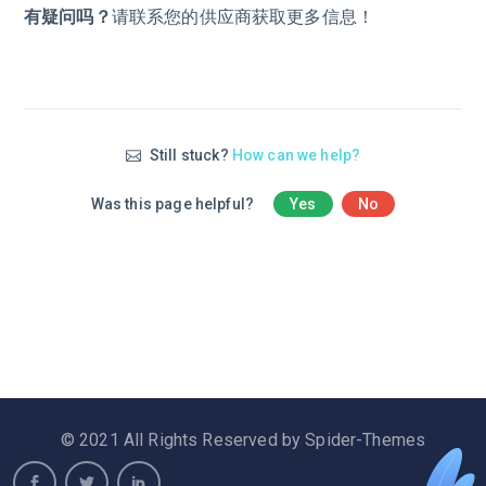
有疑问吗？
请联系您的供应商获取更多信息！
Still stuck?
How can we help?
Was this page helpful?
Yes
No
© 2021 All Rights Reserved by Spider-Themes