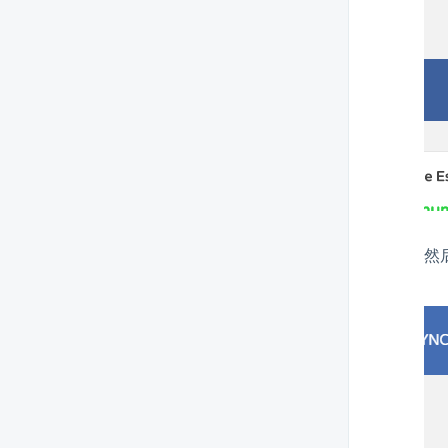
如何在离线模式下查看服务
为什么离线销售订单中的产品库
存没有减少
如何更改离线系统管理员密码
如何在离线模式中更改虚拟名称
和法定名称
如何在离线模式下注册银行卡收
款服务提供商
然
如何在离线POS中注册服务
如何在离线POS中配置直接打印
销售凭证
如何在离线模式中配置简略的现
金结算报告
如何在离线模式中设置默认的信
用卡支付机构