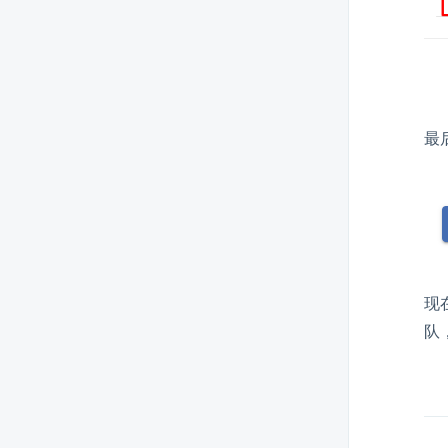
如何在离线版设置产品的返现
（Cashback）
如何在离线环境中发出发票纠正
通知
最
如何通过离线模式下的订单发出
电子发票
如何在Offline系统中进行销售冲
账
如何关闭离线收银机的现金注册
如何在离线版生成销售报告
现
如何在离线模式下在发票中插入
队
徽标
如何在离线模式下修改发票中的
CFOP
如何在离线版的收银机上进行现