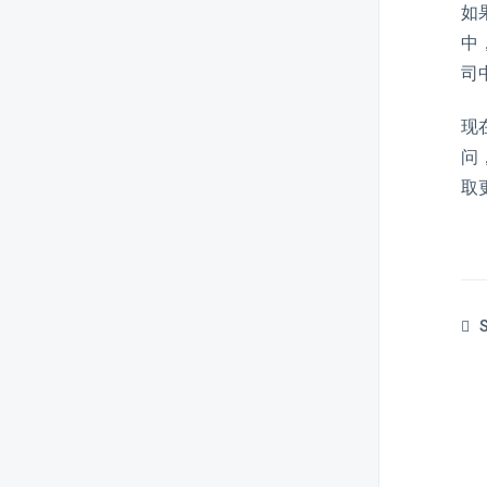
构的自动结算费用
如
中
如何在ERP系统中输入EAN码
（条形码）
司
如何在ERP系统中配置电子邮件
现
服务器
问
如何在ERP系统中设置公司的默
取
认银行账户
如何在 ERP 系统中通过 Excel 电
子表格导入和导出产品注册
如何通过Excel表格在ERP系统中
编辑产品
S
如何在ERP系统中注册价格表
如何在ERP系统中批量添加产品
图片
如何在ERP系统中添加贵公司的
会计数据