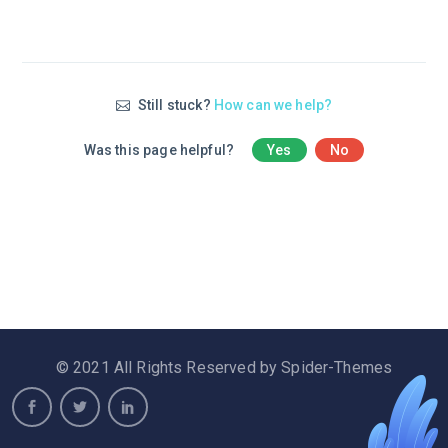
Still stuck?
How can we help?
Was this page helpful?
Yes
No
© 2021 All Rights Reserved by Spider-Themes